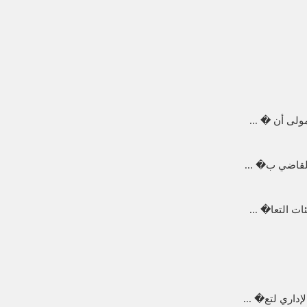
ولى أن � ...
القاضي ب� ...
داري لتع� ...