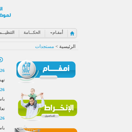
أمفـام
الحكـــامة
التنظيـــم
الرئيسية >
مستجدات
026
تهن
026
باس
تعا
026
باس