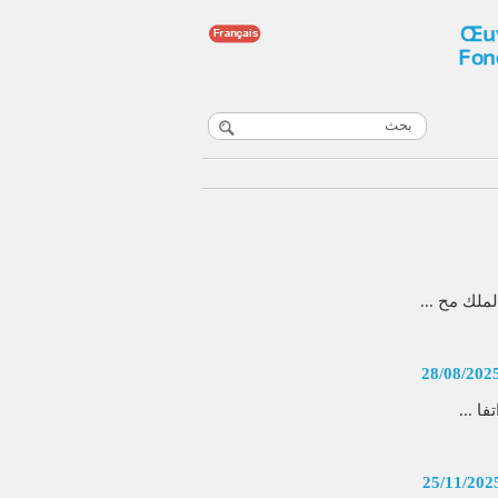
ملك مح ...
28/08/202
ا ...
25/11/202