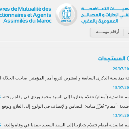
أرقام مهمــــة
29/07/2
ئة بمناسبة الذكرى السابعة والعشرين لتربع أمير المؤمنين صاحب الجلالة ال
15/07/2
م تعاضدية (أمفام) نتقدّم بتعازينا إلى السيد محمد وردي في وفاة زوجته.
5
ضدية "أمفام" تُعَزِّزُ مبادئ التضامن والإنصاف في الولوج إلى العلاج.وتوقع اتف
13/01/2
م تعاضدية أمفام نتقدّم بتعازينا إلى السيد السعيد حمديا في وفاة والدته.
5