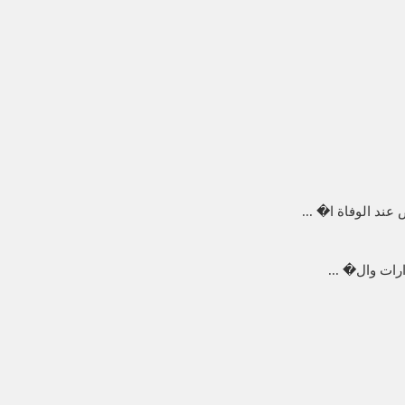
ند الوفاة ا� ...
رات وال� ...