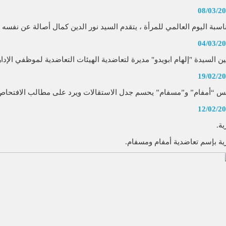
08/03/2
اسبة اليوم العالمي للمرأة ، يتقدم السيد نور الدين كمال أصالة عن نفسه وني
04/03/2
ين السيدة "إلهام ابويدو" مديرة لتعاضدية الهيئات التعاضدية لموظفي الإدار
19/02/2
س “أمفام” و”مسفام” يحسم جدل الاستقالات ويرد على مطالب الافتحاص
12/02/2
ية.
ية بإسم تعاضدية أمفام ومسفام.