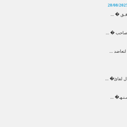
28/08/202
فـق � ...
 صاحب � ...
تعاضد ...
ل لفائ� ...
نـهـ� ...