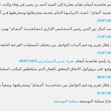
م تعاضدية أمفام نتقدّم بتعازينا إلى السيد أحمد بن يحيى في وفاة والده.
5
ضدية "أمفام"، تُـجـدد التـزامـهـا الدائم بخدمة منخرطاتها ومنخرطيها فـي أ
29/07/2
يد كمال نور الدين رئيس الـمـجـلـس الإداري لـتـعـاضـديـة "أمـفـام" يهنئ
17/07/2
إطار تعزيز وتدعيم آلـيـات التواصل بين مختلف الممثليات الفرعية التابعة ل
15/07/2
ية بإسم تعاضدية أمفام.
تعزية عـمـر الـمـزامـزي
09/07/2025
وقيع على بروتوكول الاتفاق المتعلق بالعقار الذي سيُخَصَّص كمكتب استقبا
08/07/2
إطار تعزيز وتدعيم التواصل بين تـعـاضـديـة "أمـفـام" ومنخرطيها، وسعياً مـ
07/07/2
تتاح ممثلية اليوسفية
ممثلية اليوسفية