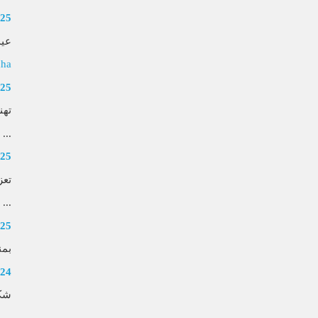
025
عيد
dha
025
تهن
...
025
تعز
...
025
بمن
024
شكر
...