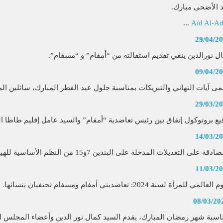
 الأضحى مبارك.
...
Aïd Al-A
29/04/2
ل نورالدين ينفي تقديم استقالته من “أمفام” و “مسفام”.
09/04/2
ى آيات التهاني والتبريكات بمناسبة حلول عيد الفطر المبارك، سائلين الم
29/03/2
يع بروتوكول إتفاق بين رئيس تعاضدية “أمفام” والسيد عامل إقليم طاطا 
14/03/2
دقة على التعديلات المدخلة على البندين 7و15 من النظم الأساسية للهيئات التعا� ...
11/03/2
لعالمي للمرأة لسنة 2024: تعاضديتي أمفام ومسفام تحتفيان بنسائها.
08/03/20
اسبة شهر رمضان المبارك، يقدم السيد كمال نور الدين وأعضاء المجلس الإ