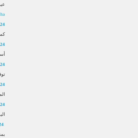
عيد
dha
024
كما
024
أسم
024
توق
024
المصا
024
اليوم ا
24
بمن