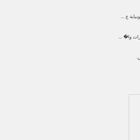
ابة ع ...
ات وا� ...
.