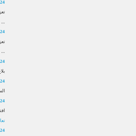
024
تعز
...
024
تعز
...
024
بلا
024
الس
024
افت
تعا
024