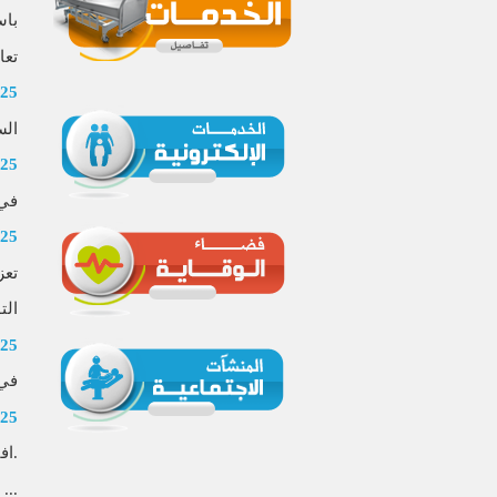
باس
تعا
025
الس
025
في 
025
تعز
الت
025
في 
025
.اف
...