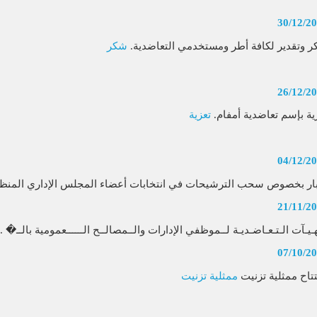
30/12/2
 وتقدير لكافة أطر ومستخدمي التعاضدية.
شكر
26/12/2
ية بإسم تعاضدية أمفام.
تعزية
04/12/2
ار بخصوص سحب الترشيحات في انتخابات أعضاء المجلس الإداري المنظمة
21/11/2
هـيـآت الـتـعـاضـديـة لــموظفي الإدارات والــمصالــح الــــــعمومية بالــ� ..
07/10/2
تتاح ممثلية تزنيت
ممثلية تزنيت