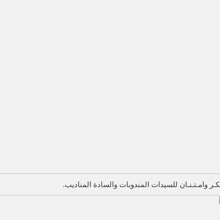
ـر وامـتـنـان للسيدات المندوبات والسادة المناديب.