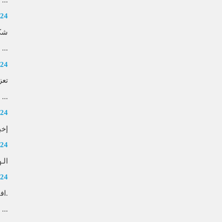
024
شكر
...
024
تعز
...
024
إخب
024
الـ
024
.اف
...