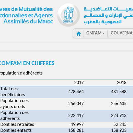
OMFAM
GOUVERNA
L'OMFAM EN CHIFFRES
Population d’adhérents
2017
2018
Total des
478 464
481 548
bénéficiaires
Population des
256 047
256 635
ayants droits
Population des
222 417
224 913
adhérents
Dont les retraités
49 997
52 245
Dont les enfants
158 281
158 903