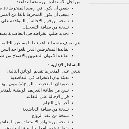
من أجل الاستفادة من منحة التقاعد:
ينبغي أن يكون في رصيد المنخرط 10 سنوات على الأقل من الاقتطاعات
ينبغي أن يكون المنخرط بالغا من العمر عند انخراطه 50
نسخة من قرار الإحالة أو الموافقة على ا
نسخة من بطاقة التسجيل.
تجديد طلب انخراطه في التعاضدية بصفت
يتم صرف منحة التقاعد تبعا للمسطرة التالية :
لفائدة المنخرطين الذين بلغوا حد السن ال
لفائدة الأعوان المعنيين بالإصلاح من طر
المساطر الإدارية :
ينبغي على المنخرط تقديم الوثائق التالية:
تعبئة بيان الانخراط في التعاضدية
صورتان للمنخرط و الزوج(ة) بدون مهنة
نسخ من بطاقة التعريف الوطنية للمنخ
قرار الإحالة على التقاعد
آخر بيان التزام
نسخة من بطاقة التعاضدية
نسخة من عقد الزواج
نسخة من شهادة الاستفادة من المعاش
شهادة عدم العمل بالنسبة للزوج (ة)