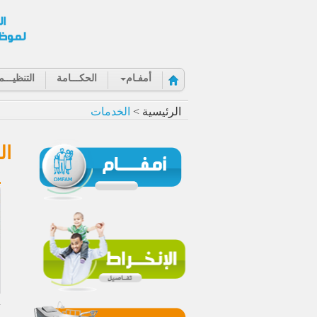
أمفـام
الحكـــامة
التنظيـــم
الرئيسية >
الخدمات
ال