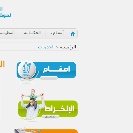
أمفـام
الحكـــامة
التنظيـــم
الرئيسية >
الخدمات
ال